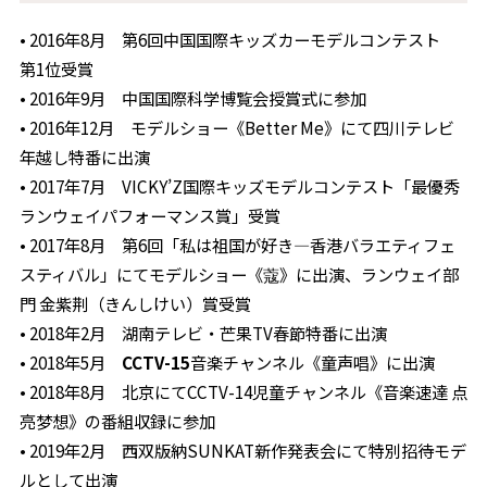
• 2016年8月 第6回中国国際キッズカーモデルコンテスト
第1位受賞
• 2016年9月 中国国際科学博覧会授賞式に参加
• 2016年12月 モデルショー《Better Me》にて四川テレビ
年越し特番に出演
• 2017年7月 VICKY’Z国際キッズモデルコンテスト「最優秀
ランウェイパフォーマンス賞」受賞
• 2017年8月 第6回「私は祖国が好き―香港バラエティフェ
スティバル」にてモデルショー《蔻》に出演、ランウェイ部
門 金紫荆（きんしけい）賞受賞
• 2018年2月 湖南テレビ・芒果TV春節特番に出演
• 2018年5月
CCTV-15
音楽チャンネル《童声唱》に出演
• 2018年8月 北京にてCCTV-14児童チャンネル《音楽速達 点
亮梦想》の番組収録に参加
• 2019年2月 西双版納SUNKAT新作発表会にて特別招待モデ
ルとして出演